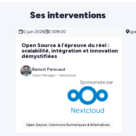
Ses interventions
30 juin 2026
12:30 –
13:00
Agor
Open Source à l’épreuve du réel :
scalabilité, intégration et innovation
démystifiées
Benoit Penicaut
Sales Manager – Nextcloud
Sponsorisée par
Open Source, Communs Numériques & Alternatives