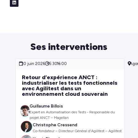
Ses interventions
30 juin 2026
15:30 –
16:00
Agor
Retour d’expérience ANCT :
industrialiser les tests fonctionnels
avec Agilitest dans un
environnement cloud souverain
Guillaume Billois
Expert en Automatisation des Tests - Responsable du
projet ANCT – Magellan
Christophe Cressend
Co-fondateur – Directeur Général d'Agilitest – Agilitest