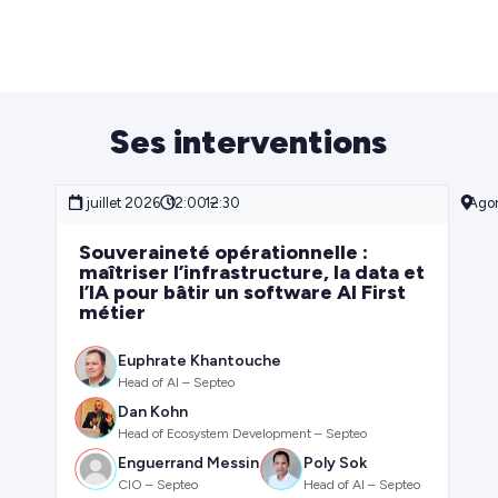
Ses interventions
1 juillet 2026
12:00 –
12:30
Agor
Souveraineté opérationnelle :
maîtriser l’infrastructure, la data et
l’IA pour bâtir un software AI First
métier
Euphrate Khantouche
Head of AI – Septeo
Dan Kohn
Head of Ecosystem Development – Septeo
Enguerrand Messin
Poly Sok
CIO – Septeo
Head of AI – Septeo