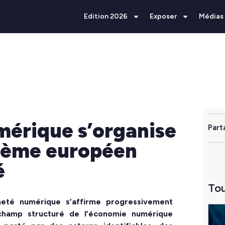
Edition 2026
Exposer
Médias
mérique s’organise
Part
stème européen
é
Tou
neté numérique s’affirme progressivement
hamp structuré de l’économie numérique