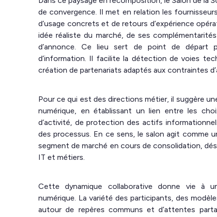
Dans ce paysage en recomposition, le Salon de la 
de convergence. Il met en relation les fournisseurs
d’usage concrets et de retours d’expérience opér
idée réaliste du marché, de ses complémentarité
d’annonce. Ce lieu sert de point de départ 
d’information. Il facilite la détection de voies te
création de partenariats adaptés aux contraintes d
Pour ce qui est des directions métier, il suggère u
numérique, en établissant un lien entre les choi
d’activité, de protection des actifs informationn
des processus. En ce sens, le salon agit comme un i
segment de marché en cours de consolidation, déso
IT et métiers.
Cette dynamique collaborative donne vie à 
numérique. La variété des participants, des modèl
autour de repères communs et d’attentes partag