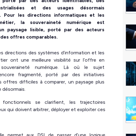
 porté par des acteurs identifiables, des
ustrialisées et des usages désormais
. Pour les directions informatiques et les
métier, la souveraineté numérique est
un paysage lisible, porté par des acteurs
t des offres comparables.
es directions des systèmes d’information et les
ier ont une meilleure visibilité sur l’offre en
souveraineté numérique. Là où le sujet
 encore fragmenté, porté par des initiatives
s offres difficiles à comparer, un paysage plus
se désormais.
onctionnels se clarifient, les trajectoires
 qui doivent arbitrer, déployer et exploiter ces
Elle permet aux DSI de passer d’une logique