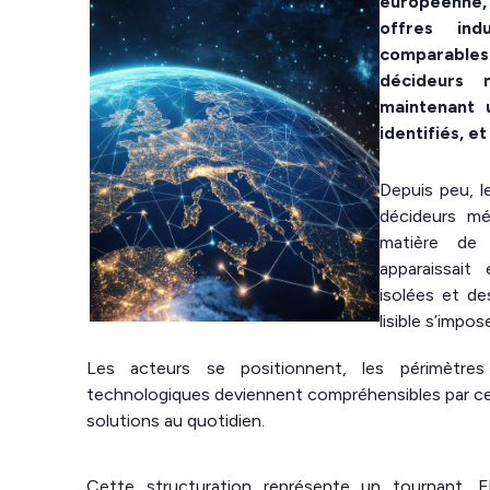
européenne,
offres ind
comparables
décideurs 
maintenant 
identifiés, e
Depuis peu, l
décideurs mét
matière de 
apparaissait
isolées et de
lisible s’impo
Les acteurs se positionnent, les périmètres f
technologiques deviennent compréhensibles par ceux
solutions au quotidien.
Cette structuration représente un tournant. 